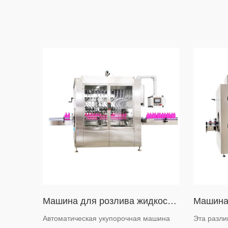
Машина для розлива жидкости в бутылки с угловым горлышком гравитационного типа
Автоматическая укупорочная машина
Эта разл