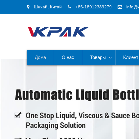
Шнхай, Китай
+86-18912389279
info@
Дома
О нас
Товары
Клиен