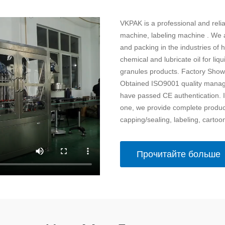
VKPAK is a professional and relia
machine, labeling machine . We are
and packing in the industries of 
chemical and lubricate oil for liq
granules products. Factory Sho
Obtained ISO9001 quality manage
have passed CE authentication. I
one, we provide complete producti
capping/sealing, labeling, cartoo
Прочитайте больше