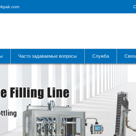
vkpak.com
С
ты
Часто задаваемые вопросы
Служба
Связ