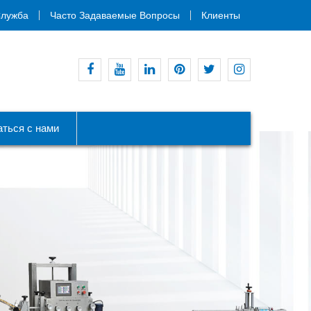
лужба
Часто Задаваемые Вопросы
Клиенты
Фейсбук
YouTube
LinkedIn
Пинтерест
Твиттер
Инстаграм
аться с нами