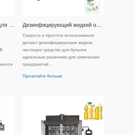
Автоматическая машина для розлива жидкостей гравитационного типа
Дезинфицирующий жидкий очиститель для бутылочек
Скорость и простота использования
делают дезинфицирующее жидкое
 В
чистящее средство для бутылок
идеальным решением для химических
анится
предприятий ...
Прочитайте больше