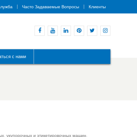
лужба
Часто Задаваемые Вопросы
Клиенты
Фейсбук
YouTube
LinkedIn
Пинтерест
Твиттер
Инстаграм
аться с нами
ых, укупорочных и этикетировочных машин.