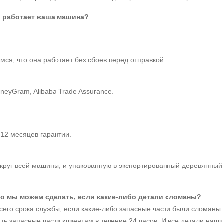
к работает ваша машина?
ся, что она работает без сбоев перед отправкой.
neyGram, Alibaba Trade Assurance.
12 месяцев гарантии.
округ всей машины, и упакованную в экспортированный деревянный
то мы можем сделать, если какие-либо детали сломаны?
го срока службы, если какие-либо запасные части были сломаны ч
ть запасные части клиентам в течение 24 часов. И все детали на