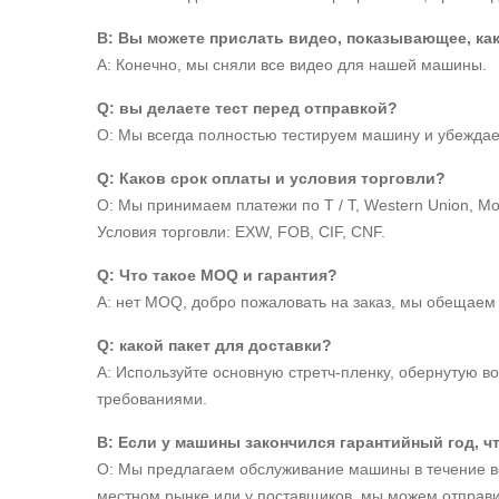
В: Вы можете прислать видео, показывающее, ка
A: Конечно, мы сняли все видео для нашей машины.
Q: вы делаете тест перед отправкой?
О: Мы всегда полностью тестируем машину и убеждаем
Q: Каков срок оплаты и условия торговли?
О: Мы принимаем платежи по T / T, Western Union, Mo
Условия торговли: EXW, FOB, CIF, CNF.
Q: Что такое MOQ и гарантия?
A: нет MOQ, добро пожаловать на заказ, мы обещаем 
Q: какой пакет для доставки?
A: Используйте основную стретч-пленку, обернутую в
требованиями.
В: Если у машины закончился гарантийный год, ч
О: Мы предлагаем обслуживание машины в течение все
местном рынке или у поставщиков, мы можем отправи