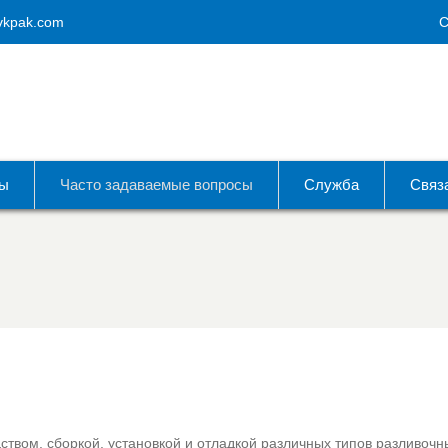
vkpak.com
С
ты
Часто задаваемые вопросы
Служба
Связ
ством, сборкой, установкой и отладкой различных типов разливочн