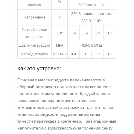
%
ошибка
5000 мл: ≤ ± 1%
220 В переменного тока
Напряжение
V
380 В ± 10%
Потребляемая
КВт
1.5
1.5
1.5
1.5
мощность
Давление воздуха
MPA
0,6-0,8 МПа
Расход воздуха
М3 / мин
0.8
1
1.2
1.2
Как это устроено:
Основная масса продукта перекачивается в
сборный резервуар над комплектом клапанов с
пневматическим управлением. Каждый клапан
независимо синхронизируется главным
компьютером устройства розлива, так что точное
количество жидкости под действием силы
тяжести перетекает в контейнер. Гравитационные
наполнители с возможностью заполнения снизу